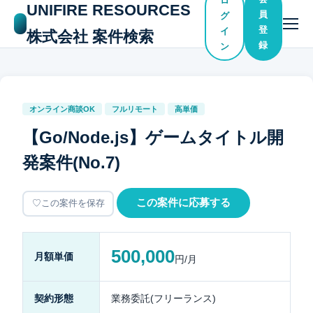
ロ
UNIFIRE RESOURCES
員
グ
登
イ
株式会社 案件検索
録
ン
オンライン商談OK
フルリモート
高単価
【Go/Node.js】ゲームタイトル開
発案件(No.7)
この案件に応募する
この案件を保存
500,000
月額単価
円/月
契約形態
業務委託(フリーランス)