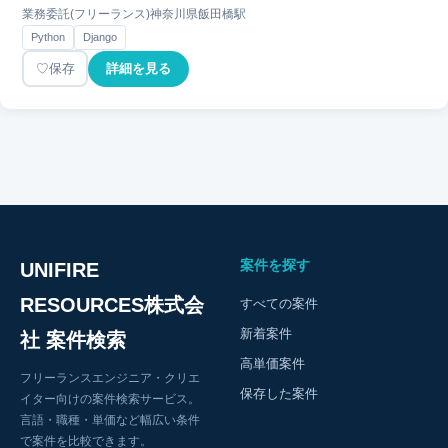
業務委託(フリーランス)
神奈川県
飯田橋駅
Python
Django
保存
詳細を見る
案件を探す
UNIFIRE
RESOURCES株式会
すべての案件
新着案件
社 案件検索
高単価案件
フリーランスエンジニア・クリエ
保存した案件
イター向けの案件検索サービス。
言語・職種・単価など幅広い条件
で案件を比較できます。