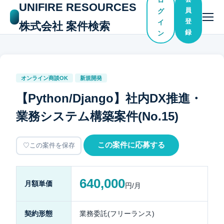
ロ
UNIFIRE RESOURCES
員
グ
登
イ
株式会社 案件検索
録
ン
オンライン商談OK
新規開発
【Python/Django】社内DX推進・
業務システム構築案件(No.15)
この案件に応募する
この案件を保存
640,000
月額単価
円/月
契約形態
業務委託(フリーランス)