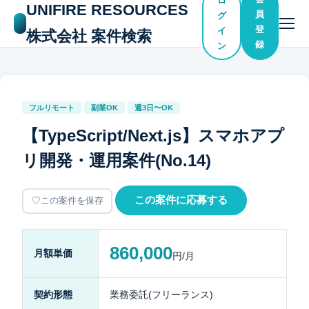
ロ
UNIFIRE RESOURCES
員
グ
登
イ
株式会社 案件検索
録
ン
フルリモート
副業OK
週3日〜OK
【TypeScript/Next.js】スマホアプ
リ開発・運用案件(No.14)
この案件に応募する
この案件を保存
860,000
月額単価
円/月
契約形態
業務委託(フリーランス)