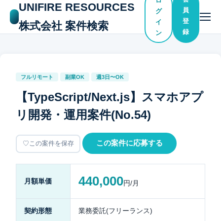
ロ
UNIFIRE RESOURCES
員
グ
登
イ
株式会社 案件検索
録
ン
フルリモート
副業OK
週3日〜OK
【TypeScript/Next.js】スマホアプ
リ開発・運用案件(No.54)
この案件に応募する
この案件を保存
440,000
月額単価
円/月
契約形態
業務委託(フリーランス)