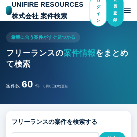
ロ
UNIFIRE RESOURCES
員
グ
登
イ
株式会社 案件検索
録
ン
希望に合う案件がすぐ見つかる
フリーランスの
案件情報
をまとめ
て検索
60
案件数
件
8月6日(木)更新
フリーランスの案件を検索する