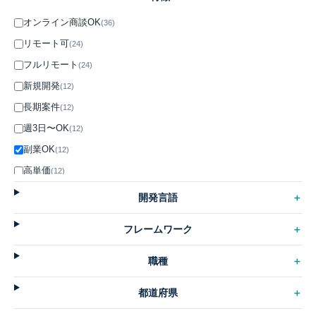
オンライン商談OK
(36)
リモート可
(24)
フルリモート
(24)
新規開発
(12)
長期案件
(12)
週3日〜OK
(12)
副業OK
(12)
高単価
(12)
サーバーレス
(0)
開発言語
英語活用
(0)
フレームワーク
職種
都道府県