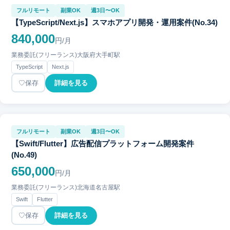
フルリモート
副業OK
週3日〜OK
【TypeScript/Next.js】スマホアプリ開発・運用案件(No.34)
840,000
円/月
業務委託(フリーランス)
大阪府
大手町駅
TypeScript
Next.js
保存
詳細を見る
フルリモート
副業OK
週3日〜OK
【Swift/Flutter】広告配信プラットフォーム開発案件
(No.49)
650,000
円/月
業務委託(フリーランス)
北海道
名古屋駅
Swift
Flutter
保存
詳細を見る