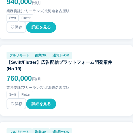
940,000
円/月
業務委託(フリーランス)
北海道
名古屋駅
Swift
Flutter
保存
詳細を見る
フルリモート
副業OK
週3日〜OK
【Swift/Flutter】広告配信プラットフォーム開発案件
(No.19)
760,000
円/月
業務委託(フリーランス)
北海道
名古屋駅
Swift
Flutter
保存
詳細を見る
フルリモート
副業OK
週3日〜OK