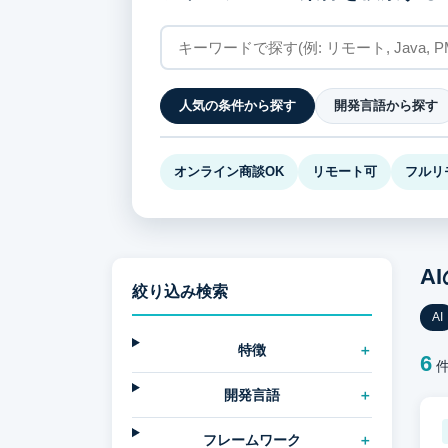
人気の条件から探す
開発言語から探す
オンライン商談OK
リモート可
フルリ
A
絞り込み検索
AI
特徴
6
件
開発言語
フレームワーク