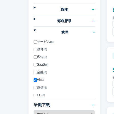
職種
都道府県
業界
サービス
(6)
教育
(6)
広告
(6)
SaaS
(6)
金融
(6)
AI
(6)
通信
(6)
EC
(6)
ゲーム
(6)
単価(下限)
IT
(6)