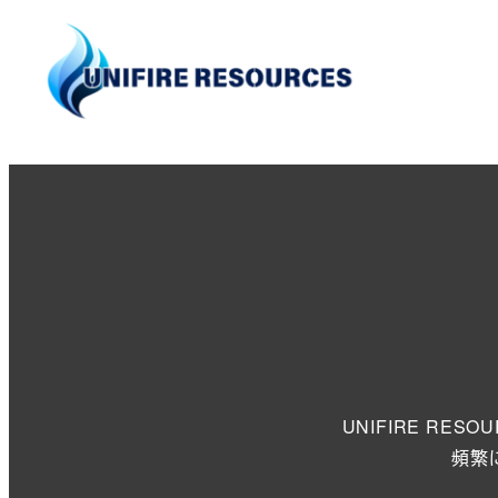
メ
イ
ン
コ
ン
テ
ン
ツ
へ
移
動
UNIFIRE R
頻繁