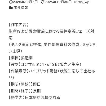
2025年10月7日
2025年12月30日
ufrcs_wp
投稿日
更新日
著
カテゴリー
案件情報
者
【作業内容】
生産および販売領域における要件定義フェーズ対
応
（タスク策定と推進、要件整理資料の作成、セッショ
ン主導）
【業種】製造業
【役割】コンサルタント or SE（販売／生産）
【作業場所】ハイブリッド勤務（状況に応じて出社あ
り）
【期間（開始）】即日
【期間（終了）】長期
【語学力】日本語が流暢である