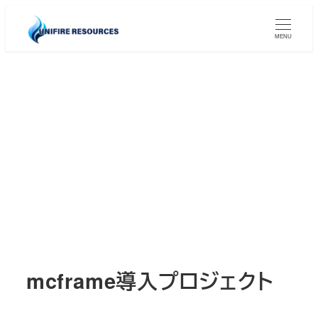
メ
イ
MENU
ン
コ
ン
テ
ン
ツ
へ
移
動
mcframe導入プロジェクト