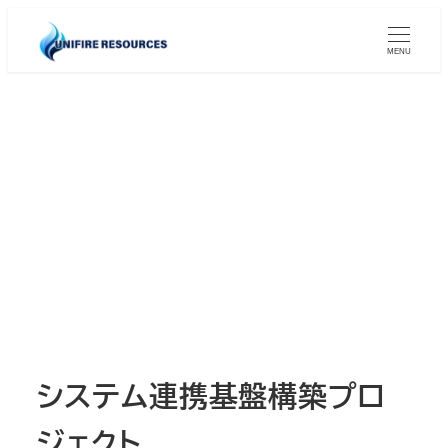
メ
イ
MENU
ン
コ
ン
テ
ン
ツ
へ
移
動
システム連携基盤構築プロ
ジェクト