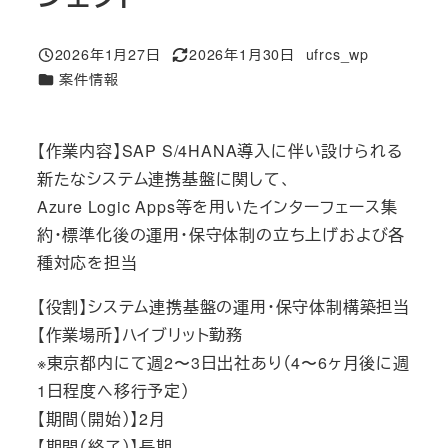
2026年1月27日
2026年1月30日
ufrcs_wp
投稿日
更新日
著
カテゴリー
案件情報
者
【作業内容】SAP S/4HANA導入に伴い設けられる
新たなシステム連携基盤に関して、
Azure Logic Apps等を用いたインターフェース集
約・標準化後の運用・保守体制の立ち上げおよび各
種対応を担当
【役割】システム連携基盤の運用・保守体制構築担当
【作業場所】ハイブリット勤務
※東京都内にて週2〜3日出社あり（4〜6ヶ月後に週
1日程度へ移行予定）
【期間（開始）】2月
【期間（終了）】長期