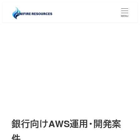
メ
イ
MENU
ン
コ
ン
テ
ン
ツ
へ
移
動
銀行向けAWS運用・開発案
件